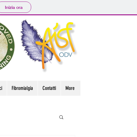
Inizia ora
ci
Fibromialgia
Contatti
More