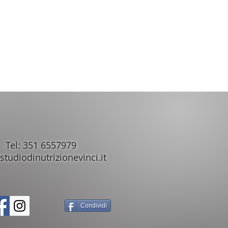
Tel: 351 6557979
studiodinutrizionevinci.it
Condividi