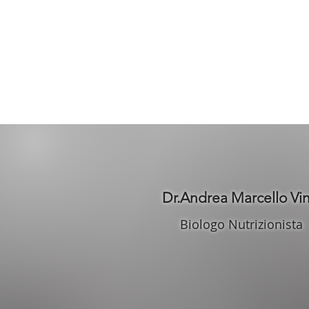
V
Dr.Andrea Marcello Vin
Biologo Nutrizionista