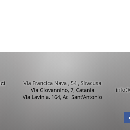
isita il sito
AISF
ci
Via Francica Nava , 54 ,
Siracusa
info@
Via Giovannino, 7, Catania
Via Lavinia, 164, Aci Sant'Antonio